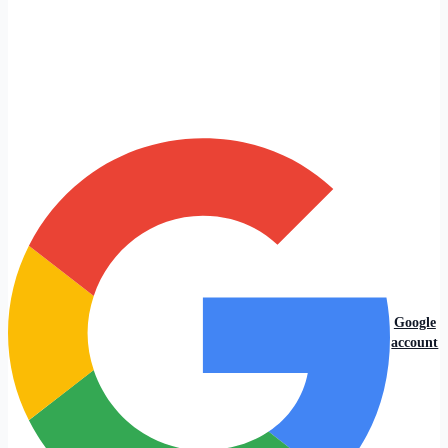
Google
account